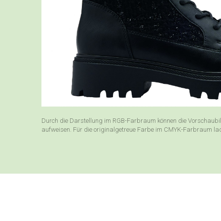
Durch die Darstellung im RGB-Farbraum können die Vorschaubil
aufweisen. Für die originalgetreue Farbe im CMYK-Farbraum laden 