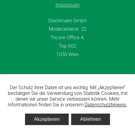
Impressum
Deichmann GmbH
Modecenterst. 22
Tricore Office 4,
Top 602
1030 Wien
Der Schutz Ihrer Daten ist uns wichtig. Mit „Akzeptieren“
© All rights reserved Deichmann GmbH 2026
bestätigen Sie die Verwendung von Statistik Cookies, mit
denen wir unser Service verbessern können. Mehr
Informationen finden Sie in unserem
Datenschutzhinweis
.
designed & developed by
Fuchsfabrik 🦊
Akzeptieren
Ablehnen