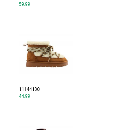
59.99
11144130
44.99