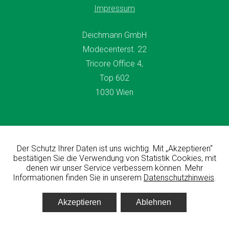
Impressum
Deichmann GmbH
Modecenterst. 22
Tricore Office 4,
Top 602
1030 Wien
Der Schutz Ihrer Daten ist uns wichtig. Mit „Akzeptieren“
© All rights reserved Deichmann GmbH 2026
bestätigen Sie die Verwendung von Statistik Cookies, mit
denen wir unser Service verbessern können. Mehr
Informationen finden Sie in unserem
Datenschutzhinweis
.
designed & developed by
Fuchsfabrik 🦊
Akzeptieren
Ablehnen