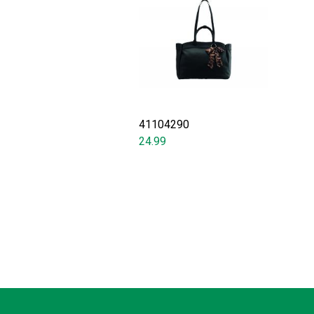
41104290
24.99