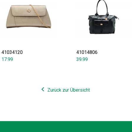
41034120
41014806
17.99
39.99
Zurück zur Übersicht