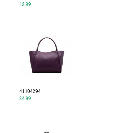
12.99
41104294
24.99