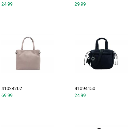
24.99
29.99
41024202
41094150
69.99
24.99