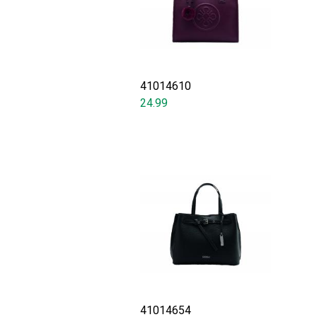
41014610
24.99
41014654