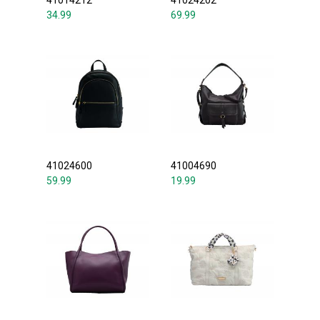
41014212
41024202
34.99
69.99
41024600
41004690
59.99
19.99