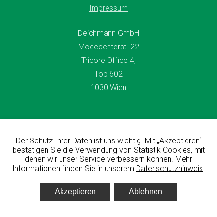
Impressum
Deichmann GmbH
Modecenterst. 22
Tricore Office 4,
Top 602
1030 Wien
Der Schutz Ihrer Daten ist uns wichtig. Mit „Akzeptieren“
© All rights reserved Deichmann GmbH 2026
bestätigen Sie die Verwendung von Statistik Cookies, mit
denen wir unser Service verbessern können. Mehr
Informationen finden Sie in unserem
Datenschutzhinweis
.
designed & developed by
Fuchsfabrik 🦊
Akzeptieren
Ablehnen